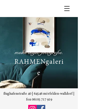
meike engel. fotografie.
RAHMENgaleri
e
flughafenstraße 40 | 64546 mörfelden-walldorf |
fon
06105 717 919