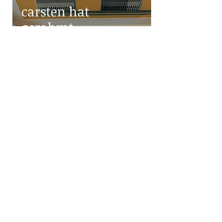
carsten hat
gerahmt
und was wir so tun
bitte beachten
impressum