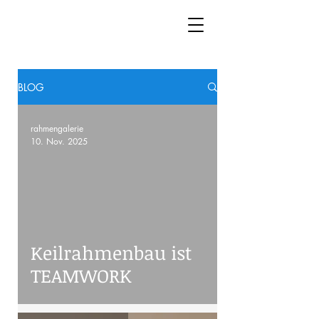
BLOG
rahmengalerie
10. Nov. 2025
oad video
Keilrahmenbau ist
TEAMWORK